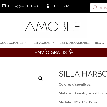
Búsqueda


HOLA@AMOBLE.MX
MI CUENTA
de
productos
COLECCIONES
ESPACIOS
ESTUDIO AMOBLE
BLOG
ENVÍO GRATIS
SILLA HARB
Colores disponibles:
Material:
Asiento, repsaldo y p
Medidas:
82 x 47 x 45 cm