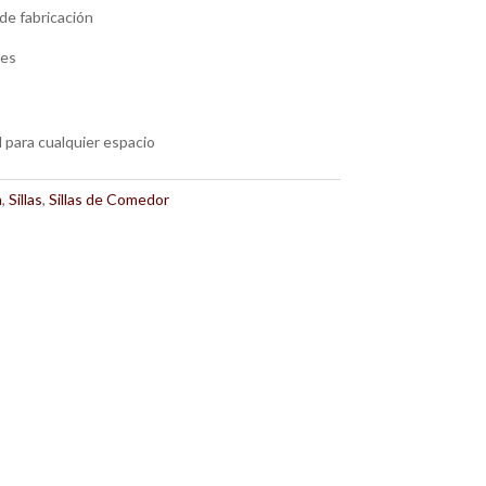
de fabricación
les
l para cualquier espacio
a
,
Sillas
,
Sillas de Comedor