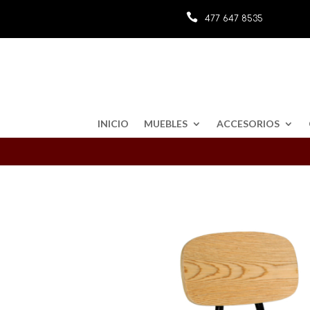

477 647 8535
INICIO
MUEBLES
ACCESORIOS