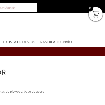
0
TU LISTA DE DESEOS
RASTREA TU ENVÍO
OR
atas de plywood, base de acero