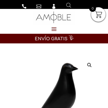



0
ENVÍO GRATIS