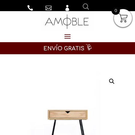



0
ENVÍO GRATIS