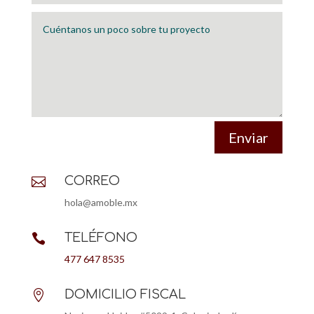
Enviar
CORREO

hola@amoble.mx
TELÉFONO

477 647 8535
DOMICILIO FISCAL
