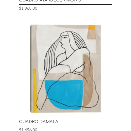
CUADRO ATARDECER MONO
$
1,868.00
CUADRO DAMALA
$
1,656.00