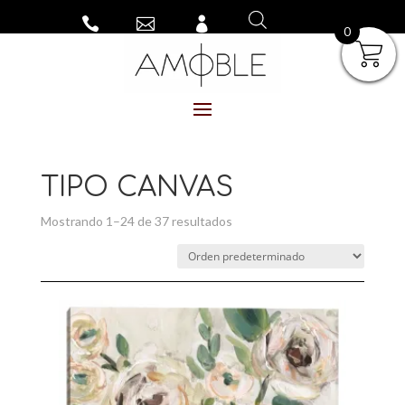



0
TIPO CANVAS
Mostrando 1–24 de 37 resultados