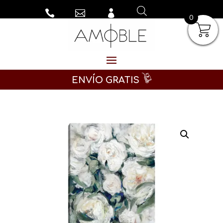



0
ENVÍO GRATIS