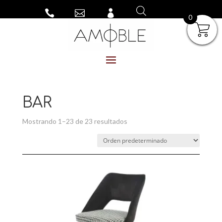



0
BAR
Mostrando 1–23 de 23 resultados