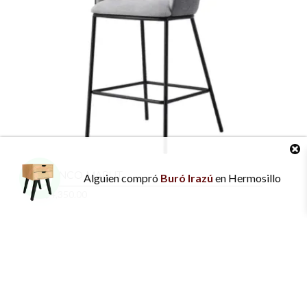
$3,247.00
BANCO MARUT
Alguien
compró
Buró Irazú
en
Hermosillo
$
4,350.00