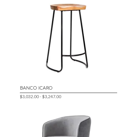
BANCO ICARO
Rango
$
3,032.00
-
$
3,247.00
de
precios:
desde
$3,032.00
hasta