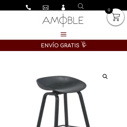



0
ENVÍO GRATIS