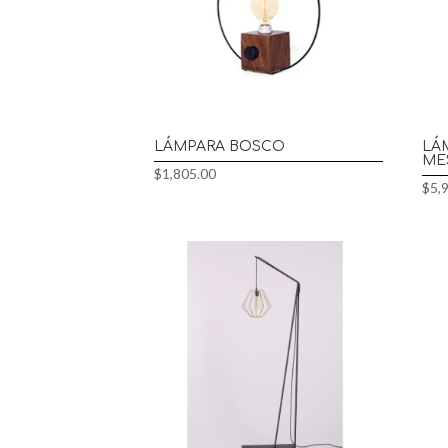
LÁMPARA BOSCO
LÁ
ME
$
1,805.00
$
5,