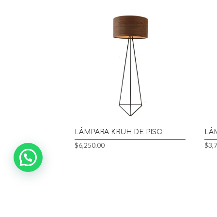
LÁMPARA KRUH DE PISO
LÁ
$
6,250.00
$
3,
Alguien
compró
Pájaro Eames Réplica
en
Villahermosa