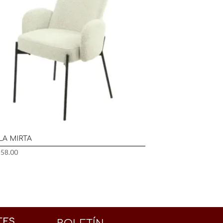
LA MIRTA
558.00
TES