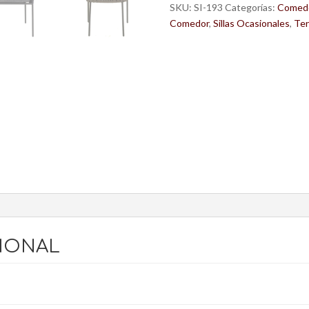
cantidad
SKU:
SI-193
Categorías:
Comed
Comedor
,
Sillas Ocasionales
,
Ter
IONAL