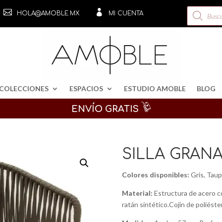
Búsqueda


HOLA@AMOBLE.MX
MI CUENTA
de
productos
COLECCIONES
ESPACIOS
ESTUDIO AMOBLE
BLOG
ENVÍO GRATIS
SILLA GRAN
Colores disponibles:
Gris, Tau
Material:
Estructura de acero co
ratán sintético.Cojín de poliéste