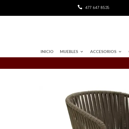

477 647 8535
INICIO
MUEBLES
ACCESORIOS