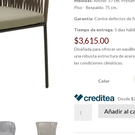
Medidas:
Ancho: 57 cm. Profundi
Piso - Respaldo: 75 cm.
Garantía:
Contra defectos de f
Tiempo de entrega:
5 días hábi
$
3,615.00
Diseñada para ofrecer un equilib
una robusta estructura de acero 
las condiciones climáticas.
Color
Desde $2
Silla
Añadir al c
Granado
sin
cojín