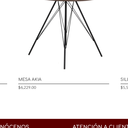
MESA AKIA
SIL
$
6,229.00
$
5,
NÓCENOS
ATENCIÓN A CLIEN