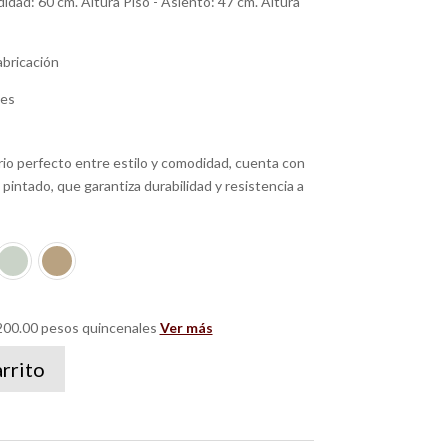
dad: 60 cm. Altura Piso - Asiento: 47 cm. Altura
abricación
les
rio perfecto entre estilo y comodidad, cuenta con
pintado, que garantiza durabilidad y resistencia a
00.00 pesos quincenales
Ver más
arrito