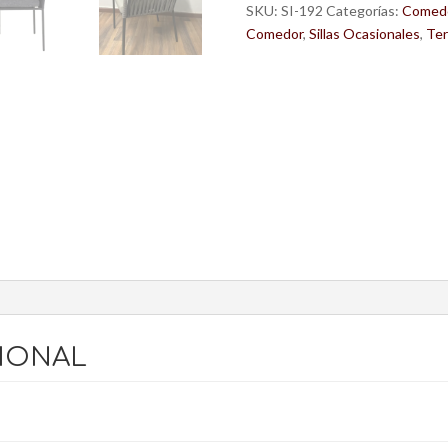
cantidad
SKU:
SI-192
Categorías:
Comed
Comedor
,
Sillas Ocasionales
,
Ter
IONAL