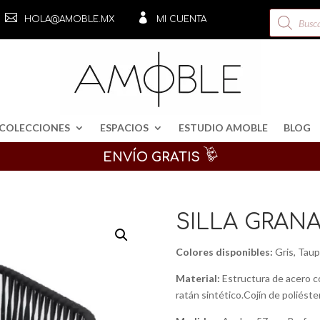
Búsqueda


HOLA@AMOBLE.MX
MI CUENTA
de
productos
COLECCIONES
ESPACIOS
ESTUDIO AMOBLE
BLOG
ENVÍO GRATIS
SILLA GRAN
Colores disponibles:
Gris, Tau
Material:
Estructura de acero co
ratán sintético.Cojín de poliéste