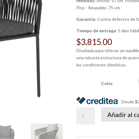
Medidas:
Ancho: 57 cm. Profundi
Piso - Respaldo: 75 cm.
Garantía:
Contra defectos de f
Tiempo de entrega:
5 días hábi
$
3,815.00
Diseñada para ofrecer un equilib
una robusta estructura de acero 
las condiciones climáticas.
Color
Desde $2
Silla
Añadir al c
Granado
con
cojín