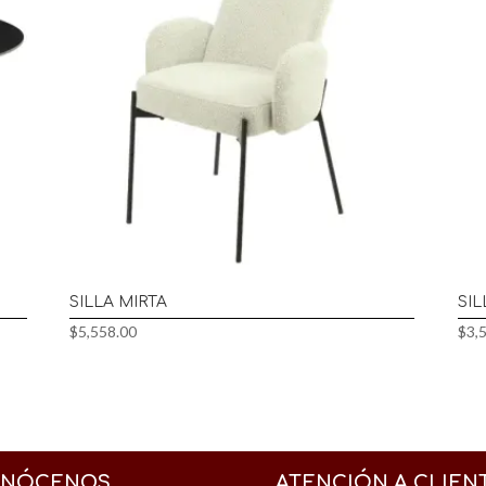
SILLA MIRTA
SI
$
5,558.00
$
3,
NÓCENOS
ATENCIÓN A CLIEN