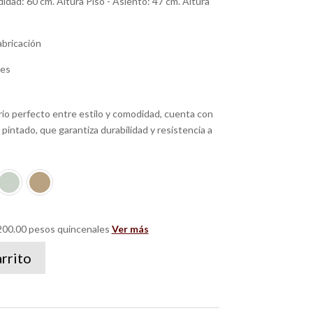
dad: 60 cm. Altura Piso - Asiento: 47 cm. Altura
abricación
les
rio perfecto entre estilo y comodidad, cuenta con
pintado, que garantiza durabilidad y resistencia a
00.00 pesos quincenales
Ver más
arrito