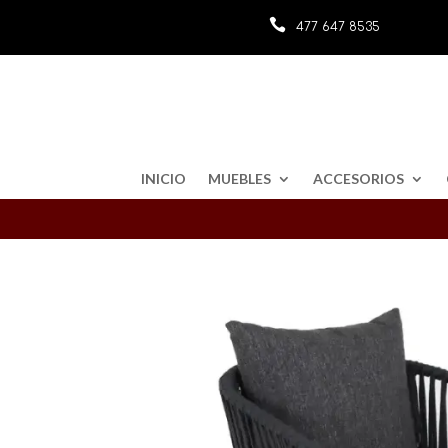

477 647 8535
INICIO
MUEBLES
ACCESORIOS