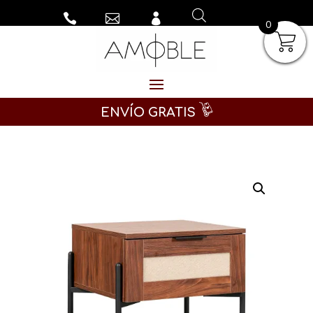



0
ENVÍO GRATIS