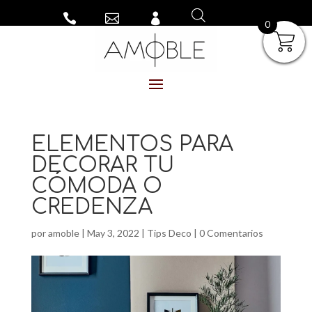



0
ELEMENTOS PARA
DECORAR TU
CÓMODA O
CREDENZA
por
amoble
|
May 3, 2022
|
Tips Deco
|
0 Comentarios