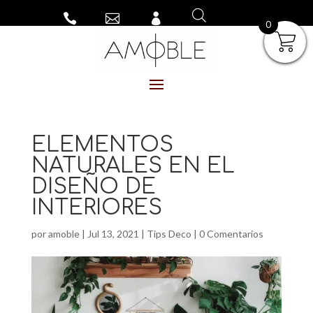



0
ELEMENTOS
NATURALES EN EL
DISEÑO DE
INTERIORES
por
amoble
|
Jul 13, 2021
|
Tips Deco
|
0 Comentarios