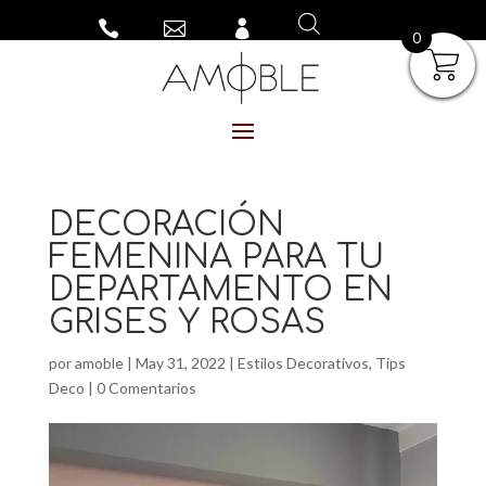



0
DECORACIÓN
FEMENINA PARA TU
DEPARTAMENTO EN
GRISES Y ROSAS
por
amoble
|
May 31, 2022
|
Estilos Decorativos
,
Tips
Deco
|
0 Comentarios