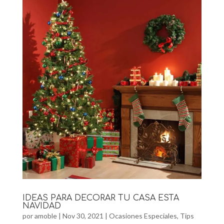
IDEAS PARA DECORAR TU CASA ESTA
NAVIDAD
por
amoble
|
Nov 30, 2021
|
Ocasiones Especiales
,
Tips