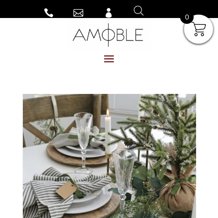



0