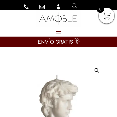



0
ENVÍO GRATIS