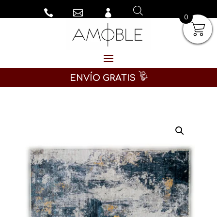



0
ENVÍO GRATIS