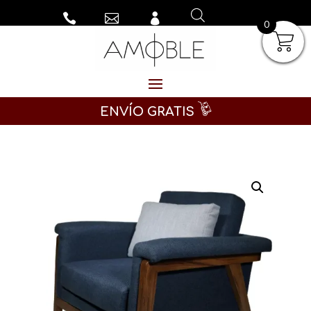



0
ENVÍO GRATIS