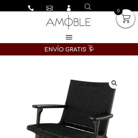



0
ENVÍO GRATIS