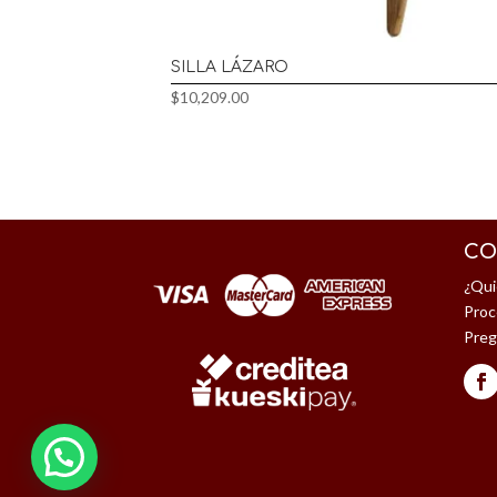
SILLA LÁZARO
$
10,209.00
CO
¿Qui
Proc
Preg
Alguien
compró
Silla Moldavia
en
Aguascalientes