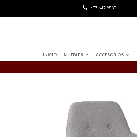

477 647 8535
INICIO
MUEBLES
ACCESORIOS