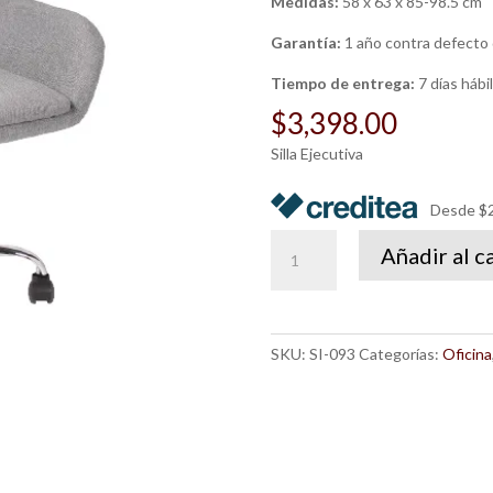
Medidas:
58 x 63 x 85-98.5 cm
Garantía:
1 año contra defecto 
Tiempo de entrega:
7 días hábi
$
3,398.00
Silla Ejecutiva
Desde $2
Silla
Añadir al c
Duran
cantidad
SKU:
SI-093
Categorías:
Oficina