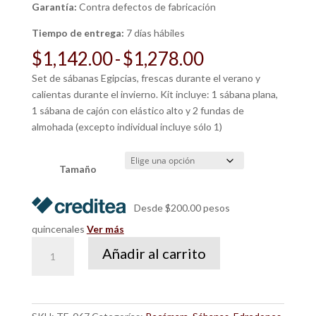
Garantía:
Contra defectos de fabricación
Tiempo de entrega:
7 días hábiles
Rango
$
1,142.00
-
$
1,278.00
de
Set de sábanas Egipcias, frescas durante el verano y
precios:
calientas durante el invierno. Kit incluye: 1 sábana plana,
desde
1 sábana de cajón con elástico alto y 2 fundas de
$1,142.00
almohada (excepto individual incluye sólo 1)
hasta
$1,278.00
Tamaño
Desde $200.00 pesos
quincenales
Ver más
Sábanas
Añadir al carrito
Blanco
cantidad