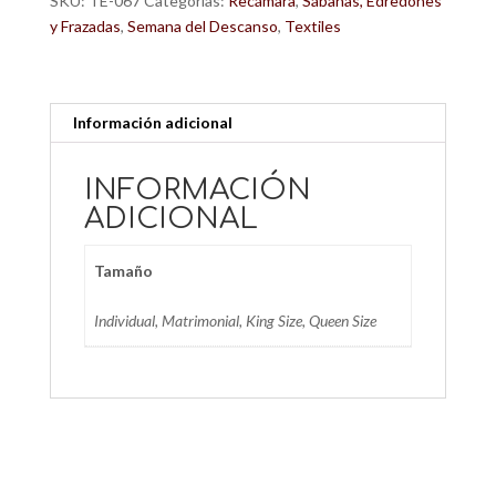
SKU:
TE-067
Categorías:
Recámara
,
Sábanas, Edredones
y Frazadas
,
Semana del Descanso
,
Textiles
Información adicional
INFORMACIÓN
ADICIONAL
Tamaño
Individual, Matrimonial, King Size, Queen Size