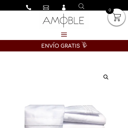



0
ENVÍO GRATIS