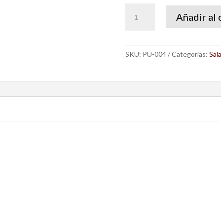
PUFF
Añadir al 
JULIACA
SILLÓN
cantidad
SKU:
PU-004
Categorías:
Sal
l