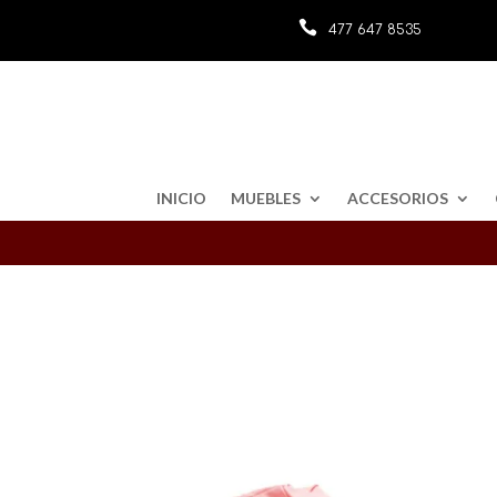

477 647 8535
INICIO
MUEBLES
ACCESORIOS