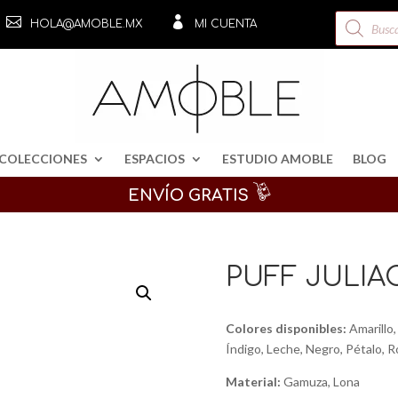
Búsqueda


HOLA@AMOBLE.MX
MI CUENTA
de
productos
COLECCIONES
ESPACIOS
ESTUDIO AMOBLE
BLOG
ENVÍO GRATIS
PUFF JULIA
Colores disponibles:
Amarillo,
Índigo, Leche, Negro, Pétalo, R
Material:
Gamuza, Lona