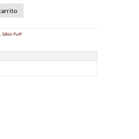
carrito
a
,
Sillón Puff