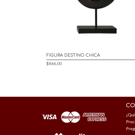
FIGURA DESTINO CHICA
$
866.00
CO
¿Qui
Proc
Preg