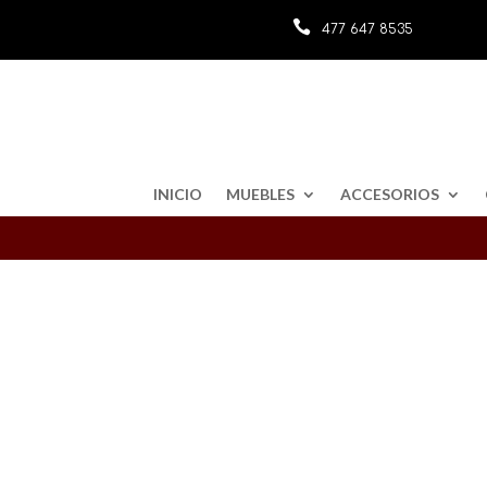

477 647 8535
INICIO
MUEBLES
ACCESORIOS