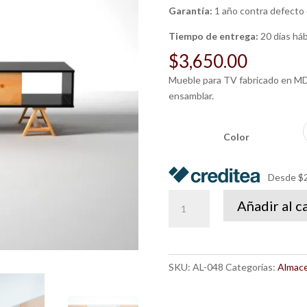
Garantía:
1 año contra defecto 
Tiempo de entrega:
20 días háb
$
3,650.00
Mueble para TV fabricado en MDF
ensamblar.
Color
Desde $2
Mueble
Añadir al c
de
TV
Dael
cantidad
SKU:
AL-048
Categorías:
Almac