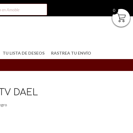
0
TU LISTA DE DESEOS
RASTREA TU ENVÍO
TV DAEL
egro