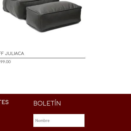
FF JULIACA
499.00
TES
BOLETÍN