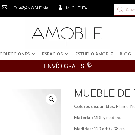
Búsqueda


HOLA@AMOBLE.MX
MI CUENTA
de
productos
COLECCIONES
ESPACIOS
ESTUDIO AMOBLE
BLOG
ENVÍO GRATIS
MUEBLE DE 
Colores disponibles:
Blanco, N
Material:
MDF y madera.
Medidas:
120 x 40 x 38 cm