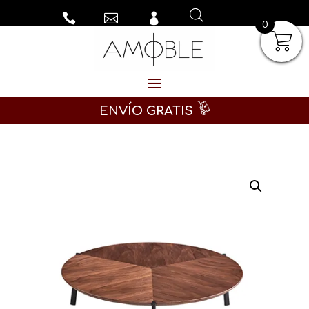



0
ENVÍO GRATIS