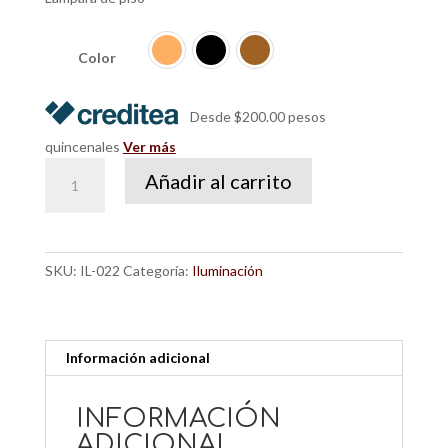
Color
Desde $200.00 pesos
quincenales
Ver más
Lámpara
Añadir al carrito
Nura
de
piso
pirámide
SKU:
IL-022
Categoría:
Iluminación
cantidad
Información adicional
INFORMACIÓN
ADICIONAL