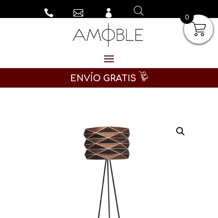



0
ENVÍO GRATIS