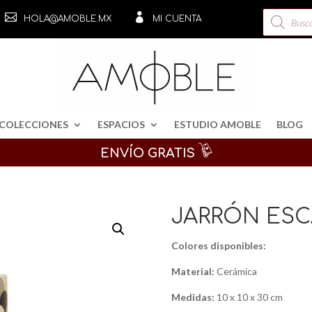
Búsqueda


HOLA@AMOBLE.MX
MI CUENTA
de
productos
COLECCIONES
ESPACIOS
ESTUDIO AMOBLE
BLOG
ENVÍO GRATIS
JARRÓN ES
Colores disponibles:
Material:
Cerámica
Medidas:
10 x 10 x 30 cm