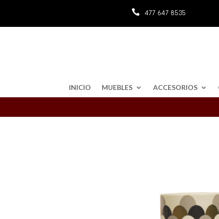

477 647 8535
INICIO
MUEBLES
ACCESORIOS