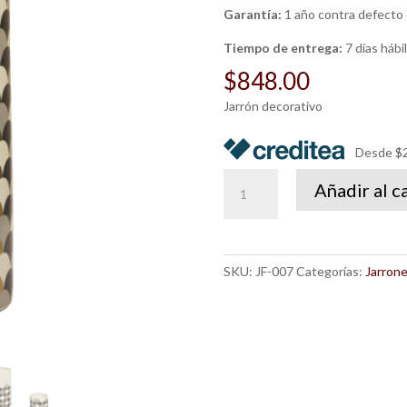
Garantía:
1 año contra defecto 
Tiempo de entrega:
7 días hábi
$
848.00
Jarrón decorativo
Desde $2
Jarrón
Añadir al c
Escama
chico
cantidad
SKU:
JF-007
Categorías:
Jarrone