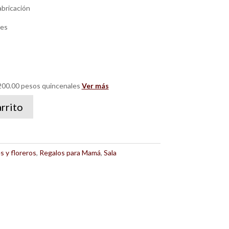
abricación
les
00.00 pesos quincenales
Ver más
arrito
s y floreros
,
Regalos para Mamá
,
Sala