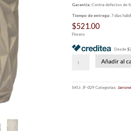
Garantía:
Contra defectos de f
Tiempo de entrega:
7 días hábi
$
521.00
Florero
Desde $2
Florero
Añadir al c
Zula
Grande
cantidad
SKU:
JF-029
Categorías:
Jarrone