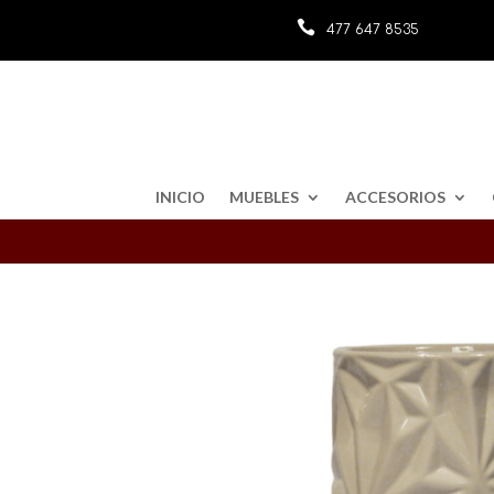

477 647 8535
INICIO
MUEBLES
ACCESORIOS