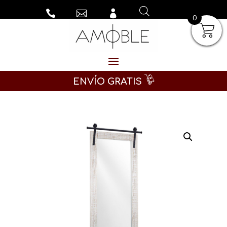



0
ENVÍO GRATIS