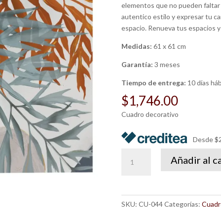
elementos que no pueden faltar 
autentico estilo y expresar tu c
espacio. Renueva tus espacios y 
Medidas:
61 x 61 cm
Garantía:
3 meses
Tiempo de entrega:
10 días háb
$
1,746.00
Cuadro decorativo
Desde $2
Cuadro
Añadir al c
Tulum
cantidad
SKU:
CU-044
Categorías:
Cuadr