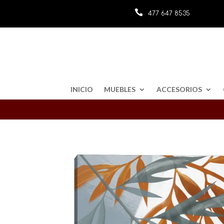

477 647 8535
INICIO
MUEBLES
ACCESORIOS