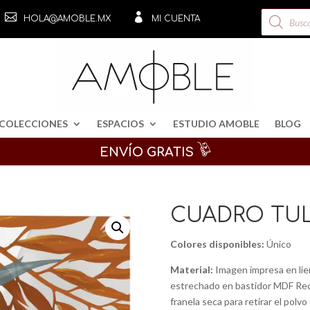
Búsqueda


HOLA@AMOBLE.MX
MI CUENTA
de
productos
COLECCIONES
ESPACIOS
ESTUDIO AMOBLE
BLOG
ENVÍO GRATIS
CUADRO TU
Colores disponibles:
Único
Material:
Imagen impresa en lie
estrechado en bastidor MDF Rec
franela seca para retirar el polvo