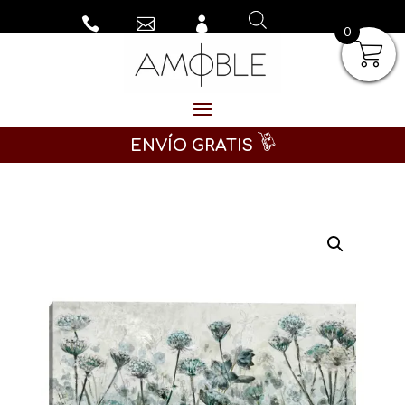



0
ENVÍO GRATIS