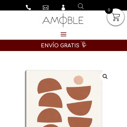



0
ENVÍO GRATIS