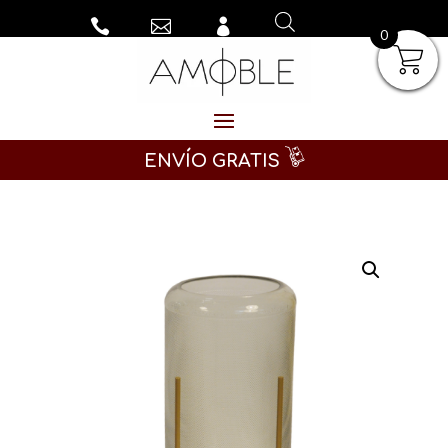



0
ENVÍO GRATIS