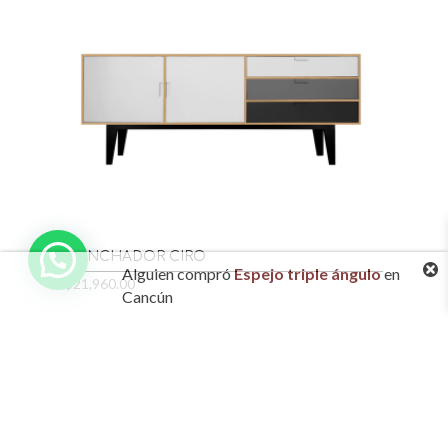
Alguien
compró
Espejo triple ángulo
en
TRINCHADOR CIRO
Cancún
$
21,960.00