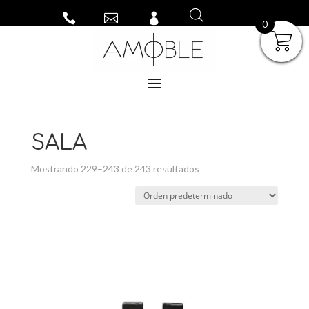



0
SALA
Mostrando 229–243 de 243 resultados