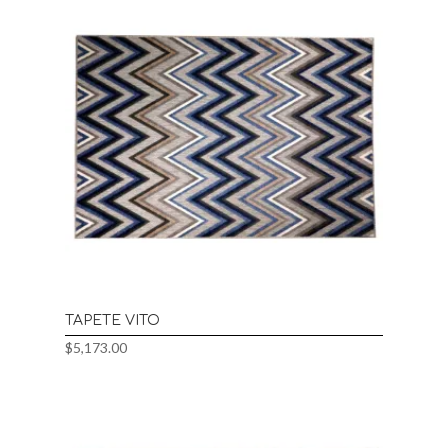
$734.00
hasta
$5,173.00
TAPETE VITO
$
5,173.00