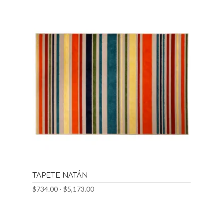
TAPETE NATÁN
Rango
$
734.00
-
$
5,173.00
de
precios:
desde