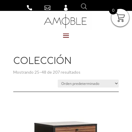



0
COLECCIÓN
Mostrando 25–48 de 207 resultados